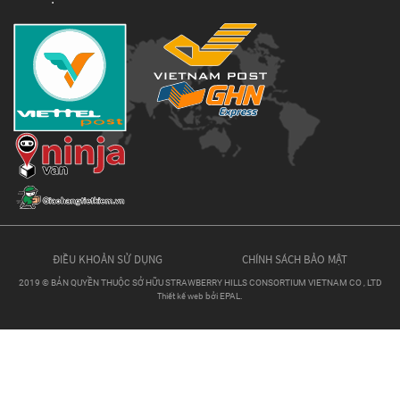
ĐIỀU KHOẢN SỬ DỤNG
CHÍNH SÁCH BẢO MẬT
2019 © BẢN QUYỀN THUỘC SỞ HỮU STRAWBERRY HILLS CONSORTIUM VIETNAM CO , LTD
Thiết kế web
bởi EPAL.