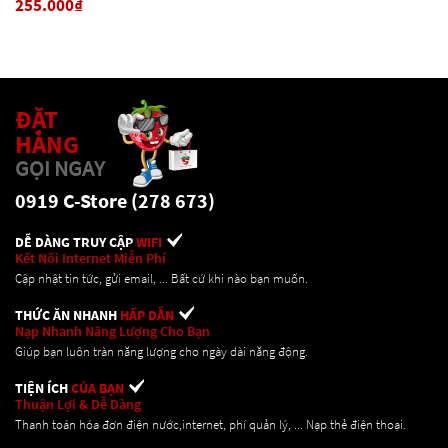
255.000₫
ĐẶT
HÀNG
GỌI NGAY
0919 C-Store (278 673)
DỄ DÀNG TRUY CẬP
WIFI
Kết Nối Internet Miễn Phí
Cập nhật tin tức, gửi email, ... Bất cứ khi nào bạn muốn.
THỨC ĂN NHANH
HẤP DẪN
Nạp Nhanh Năng Lượng Cho Bạn
Giúp bạn luôn tràn năng lượng cho ngày dài năng động.
TIỆN ÍCH
CỦA BẠN
Thuận Lợi & Dễ Dàng
Thanh toán hóa đơn điện nước,internet, phí quản lý, ... Nạp thẻ điện thoại.