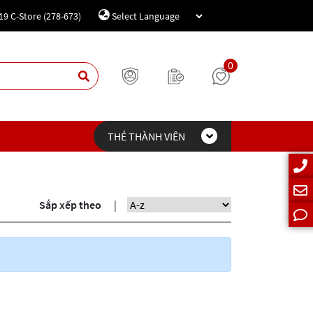
19 C-Store (278-673)
Powered by
Translate
0
THẺ THÀNH VIÊN
Sắp xếp theo
|