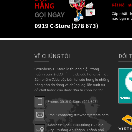
HÀNG
Kết Nối In
GỌI NGAY
Cập nhật tin
nào bạn m
0919 C-Store (278 673)
VỀ CHÚNG TÔI
ĐỐI 
Strawberry C-Store là thương hiệu trong
ngành bán lẻ dưới hình thức cửa hàng tiện lợi.
Sản phẩm được bày bán tại cửa hàng là những
hàng hóa đa dạng về chủng loại lẫn xuất xứ,
có chất lượng cao được đầu tư chọn lọc tốt.
Phone: 0919 C-Store (278 673)
Email: contact@strawberrycstore.com
Address: 122 - 124 Đường B2 Sala
City, Phường An Khánh, Thành phố