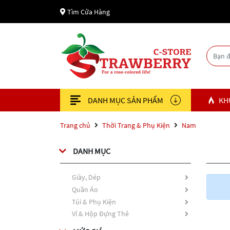
Tìm Cửa Hàng
DANH MỤC SẢN PHẨM
KH
Trang chủ
Thời Trang & Phụ Kiện
Nam
DANH MỤC
Giày, Dép
Quần Áo
Túi & Phụ Kiện
Ví & Hộp Đựng Thẻ