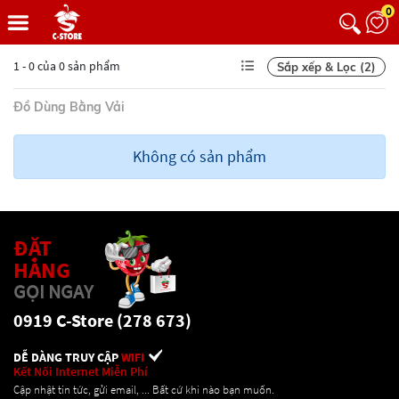
0
1 - 0 của 0 sản phẩm
Sắp xếp & Lọc (2)
Đồ Dùng Bằng Vải
Không có sản phẩm
ĐẶT
HÀNG
GỌI NGAY
0919 C-Store (278 673)
DỄ DÀNG TRUY CẬP
WIFI
Kết Nối Internet Miễn Phí
Cập nhật tin tức, gửi email, ... Bất cứ khi nào bạn muốn.