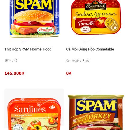
Thịt Hộp SPAM Hormel Food
Cá Mòi Đóng Hộp Connétable
SPAM , Mỹ
Connétable , Pháp
145.000₫
0₫