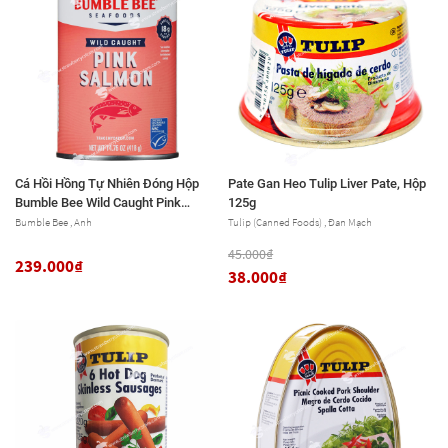
Cá Hồi Hồng Tự Nhiên Đóng Hộp
Pate Gan Heo Tulip Liver Pate, Hộp
Bumble Bee Wild Caught Pink
125g
Salmon Skinless & Boneless, Hộp
Bumble Bee , Anh
Tulip (Canned Foods) , Đan Mạch
418g (14.75 Oz.)
45.000₫
239.000₫
38.000₫