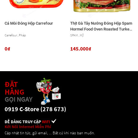
Cá Mòi Đóng Hộp Carrefour
Thịt Gà Tây Nướng Đóng Hộp Spam
Hormel Food Oven Roasted Turkey,
Hộp 340g (12 Oz.)
Carrefour , Pháp
SPAM , Mỹ
0₫
145.000₫
ĐẶT
HÀNG
GỌI NGAY
0919 C-Store (278 673)
DỄ DÀNG TRUY CẬP
WIFI
Kết Nối Internet Miễn Phí
Cập nhật tin tức, gửi email, ... Bất cứ khi nào bạn muốn.