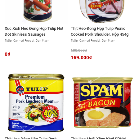
Xúc Xích Heo Đóng Hộp Tulip Hot
Thịt Heo Đóng Hộp Tulip Picnic
Dot Skinless Sausages
Cooked Pork Shoulder, Hộp 454g
Tulip (Canned Foods) , Đan Mạch
Tulip (Canned Foods) , Đan Mạch
190.000₫
0₫
169.000₫
Thịt Heo Đóng Hộp Tulip Pork
Thịt Heo Muối Xông Khói SPAM