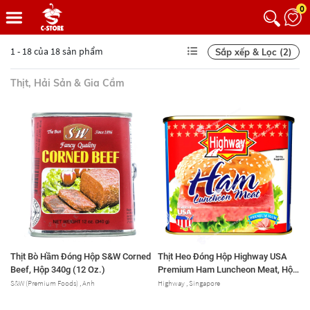
0
1 - 18 của 18 sản phẩm
Sắp xếp & Lọc (2)
Thịt, Hải Sản & Gia Cầm
Thịt Bò Hầm Đóng Hộp S&W Corned
Thịt Heo Đóng Hộp Highway USA
Beef, Hộp 340g (12 Oz.)
Premium Ham Luncheon Meat, Hộp
340g (12 Oz.)
S&W (Premium Foods) , Anh
Highway , Singapore