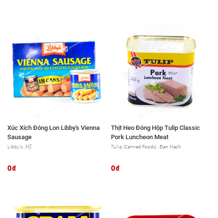
Xúc Xích Đóng Lon Libby's Vienna
Thịt Heo Đóng Hộp Tulip Classic
Sausage
Pork Luncheon Meat
Libby's , Mỹ
Tulip (Canned Foods) , Đan Mạch
0₫
0₫