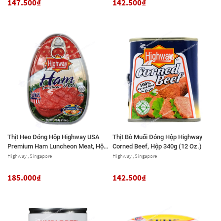
147.500₫
142.500₫
Thịt Heo Đóng Hộp Highway USA
Thịt Bò Muối Đóng Hộp Highway
Premium Ham Luncheon Meat, Hộp
Corned Beef, Hộp 340g (12 Oz.)
454g (16 Oz.)
Highway , Singapore
Highway , Singapore
185.000₫
142.500₫