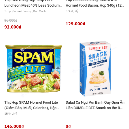
Luncheon Meat 40% Less Sodium
Hormel Food Bacon, Hộp 340g (12
(Giảm Muối), Hộp 340g
Oz.)
Tulip (Canned Foods) , Đan Mạch
SPAM , Mỹ
96.000₫
129.000₫
92.000₫
Thịt Hộp SPAM Hormel Food Lite
Salad Cá Ngừ Với Bánh Quy Giòn Ăn
(Giảm Béo, Muối, Calories), Hộp
Liền BUMBLE BEE Snack on the Run
340g (12 Oz.)
Tuna Salad with Crackers, Canned
SPAM , Mỹ
Tuna Fish
145.000₫
0₫