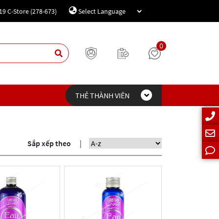
19 C-Store (278-673)
Powered by
Translate
0
THẺ THÀNH VIÊN
Sắp xếp theo
|