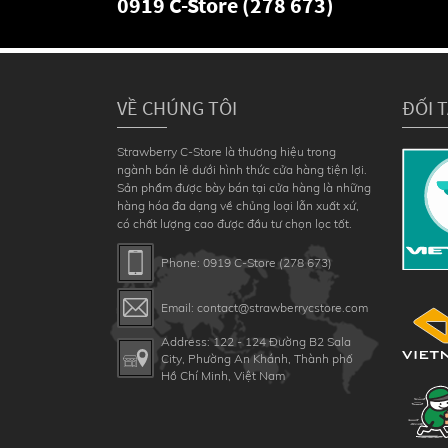
0919 C-Store (278 673)
VỀ CHÚNG TÔI
ĐỐI 
Strawberry C-Store là thương hiệu trong
ngành bán lẻ dưới hình thức cửa hàng tiện lợi.
Sản phẩm được bày bán tại cửa hàng là những
hàng hóa đa dạng về chủng loại lẫn xuất xứ,
có chất lượng cao được đầu tư chọn lọc tốt.
Phone: 0919 C-Store (278 673)
Email: contact@strawberrycstore.com
Address: 122 - 124 Đường B2 Sala
City, Phường An Khánh, Thành phố
Hồ Chí Minh, Việt Nam