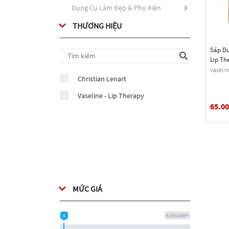
Dụng Cụ Làm Đẹp & Phụ Kiện
THƯƠNG HIỆU
Sáp Dư
Lip Th
(0.25 O
Vaselin
Christian Lenart
Vaseline - Lip Therapy
65.0
MỨC GIÁ
0
4.000.000+