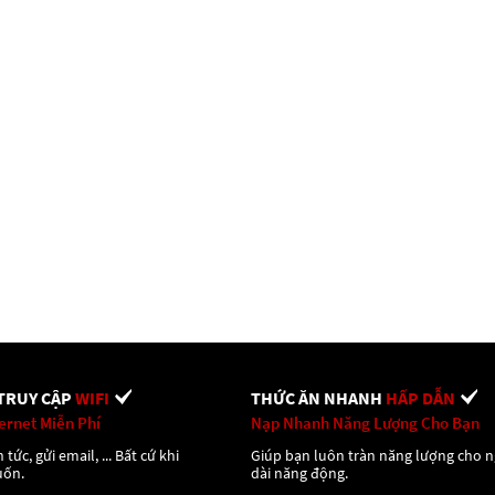
TRUY CẬP
WIFI
THỨC ĂN NHANH
HẤP DẪN
ternet Miễn Phí
Nạp Nhanh Năng Lượng Cho Bạn
 tức, gửi email, ... Bất cứ khi
Giúp bạn luôn tràn năng lượng cho 
uốn.
dài năng động.