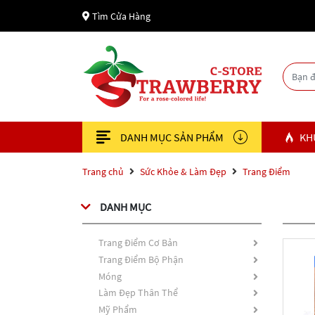
Tìm Cửa Hàng
DANH MỤC SẢN PHẨM
KH
Trang chủ
Sức Khỏe & Làm Đẹp
Trang Điểm
DANH MỤC
Trang Điểm Cơ Bản
Trang Điểm Bộ Phận
Móng
Làm Đẹp Thân Thể
Mỹ Phẩm