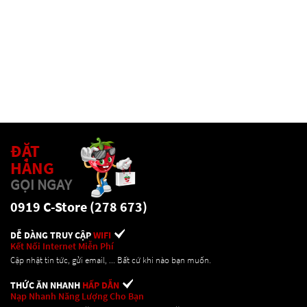
ĐẶT
HÀNG
GỌI NGAY
0919 C-Store (278 673)
DỄ DÀNG TRUY CẬP
WIFI
Kết Nối Internet Miễn Phí
Cập nhật tin tức, gửi email, ... Bất cứ khi nào bạn muốn.
THỨC ĂN NHANH
HẤP DẪN
Nạp Nhanh Năng Lượng Cho Bạn