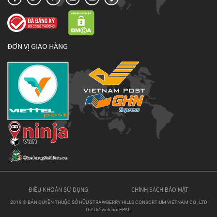
ĐƠN VỊ GIAO HÀNG
ĐIỀU KHOẢN SỬ DỤNG
CHÍNH SÁCH BẢO MẬT
2019 © BẢN QUYỀN THUỘC SỞ HỮU STRAWBERRY HILLS CONSORTIUM VIETNAM CO , LTD
Thiết kế web
bởi EPAL.