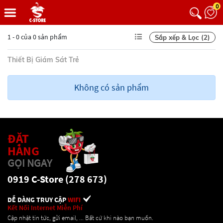
0
1 - 0 của 0 sản phẩm
Sắp xếp & Lọc (2)
Thiết Bị Giám Sát Trẻ
Không có sản phẩm
ĐẶT
HÀNG
GỌI NGAY
0919 C-Store (278 673)
DỄ DÀNG TRUY CẬP
WIFI
Kết Nối Internet Miễn Phí
Cập nhật tin tức, gửi email, ... Bất cứ khi nào bạn muốn.