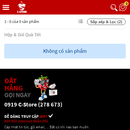
0
1 - 0 của 0 sản phẩm
Sắp xếp & Lọc (2)
Hộp & Giỏ Quà Tết
Không có sản phẩm
ĐẶT
HÀNG
GỌI NGAY
0919 C-Store (278 673)
DỄ DÀNG TRUY CẬP
WIFI
Kết Nối Internet Miễn Phí
Cập nhật tin tức, gửi email, ... Bất cứ khi nào bạn muốn.