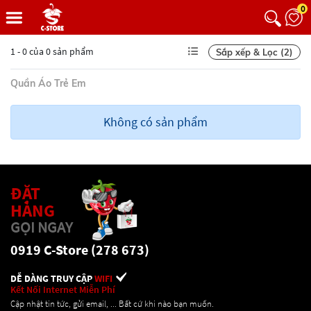
0
1 - 0 của 0 sản phẩm
Sắp xếp & Lọc (2)
Quần Áo Trẻ Em
Không có sản phẩm
ĐẶT
HÀNG
GỌI NGAY
0919 C-Store (278 673)
DỄ DÀNG TRUY CẬP
WIFI
Kết Nối Internet Miễn Phí
Cập nhật tin tức, gửi email, ... Bất cứ khi nào bạn muốn.