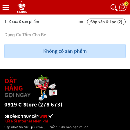
0
1 - 0 của 0 sản phẩm
Sắp xếp & Lọc (2)
Dụng Cụ Tắm Cho Bé
Không có sản phẩm
ĐẶT
HÀNG
GỌI NGAY
0919 C-Store (278 673)
DỄ DÀNG TRUY CẬP
WIFI
Kết Nối Internet Miễn Phí
Cập nhật tin tức, gửi email, ... Bất cứ khi nào bạn muốn.