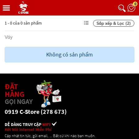
0
1 - 0 của 0 sản phẩm
Sắp xếp & Lọc (2)
Váy
Không có sản phẩm
ĐẶT
HÀNG
GỌI NGAY
0919 C-Store (278 673)
DỄ DÀNG TRUY CẬP
WIFI
Kết Nối Internet Miễn Phí
Cập nhật tin tức, gửi email, ... Bất cứ khi nào bạn muốn.