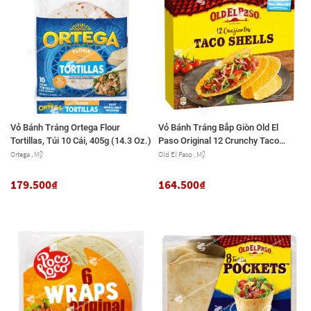
Vỏ Bánh Tráng Ortega Flour
Vỏ Bánh Tráng Bắp Giòn Old El
Tortillas, Túi 10 Cái, 405g (14.3 Oz.)
Paso Original 12 Crunchy Taco
Shells Corn, Hộp 156g, 12 Cái
Ortega , Mỹ
Old El Paso , Mỹ
179.500₫
164.500₫