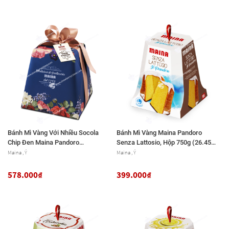
Bánh Mì Vàng Với Nhiều Socola
Bánh Mì Vàng Maina Pandoro
Chip Đen Maina Pandoro
Senza Lattosio, Hộp 750g (26.45
Cioccolato, Hộp 1 Kg (35.27 Oz.)
Oz.)
Maina , Ý
Maina , Ý
578.000₫
399.000₫