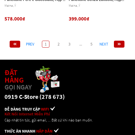
Kg (35.27 Oz.)
750g (26.45 Oz.)
Maina , Ý
Maina , Ý
578.000₫
399.000₫
1
2
3
...
5
PREV
NEXT
ĐẶT
HÀNG
GỌI NGAY
0919 C-Store (278 673)
DỄ DÀNG TRUY CẬP
WIFI
Kết Nối Internet Miễn Phí
Cập nhật tin tức, gửi email, ... Bất cứ khi nào bạn muốn.
THỨC ĂN NHANH
HẤP DẪN