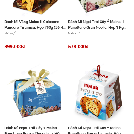
Bánh Mì Vàng Maina Il Golosone
Bánh Mì Ngọt Trái Cây Ý Maina Il
Pandoro Tiramisù, Hộp 750g (26.45
Panettone Gran Nobile, Hộp 1 Kg
Oz.)
(35.27 Oz.)
Maina , Ý
Maina , Ý
399.000₫
578.000₫
Bánh Mì Ngọt Trái Cây Ý Maina
Bánh Mì Ngọt Trái Cây Ý Maina
Panettone Pere e Cioccolato, Hộp 1
Panettone Senza Lattosio, Hộp