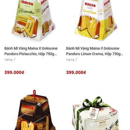
Bánh Mì Vàng Maina Il Golosone
Bánh Mì Vàng Maina Il Golosone
Pandoro Pistacchio, Hộp 750g
Pandoro Limon Crema, Hộp 750g
(26.45 Oz.)
(26.45 Oz.)
Maina , Ý
Maina , Ý
399.000₫
399.000₫