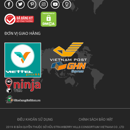
ĐƠN VỊ GIAO HÀNG
ĐIỀU KHOẢN SỬ DỤNG
CHÍNH SÁCH BẢO MẬT
2019 © BẢN QUYỀN THUỘC SỞ HỮU STRAWBERRY HILLS CONSORTIUM VIETNAM CO , LTD