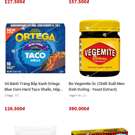
127.500₫
157.500₫
Vỏ Bánh Tráng Bắp Xanh Ortega
Bơ Vegemite Úc (Chiết Xuất Men
Blue Corn Hard Taco Shells, Hộp
Dinh Dưỡng - Yeast Extract)
117g (4.1 Oz.) 10 Cái
Ortega , Mỹ
Vegemite , Úc
126.500₫
390.000₫