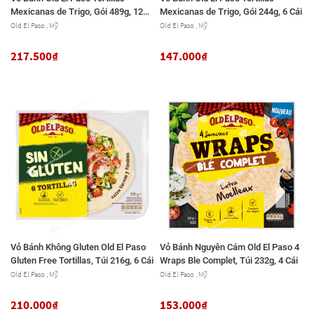
Mexicanas de Trigo, Gói 489g, 12
Mexicanas de Trigo, Gói 244g, 6 Cái
Cái
Old El Paso , Mỹ
Old El Paso , Mỹ
217.500₫
147.000₫
Vỏ Bánh Không Gluten Old El Paso
Vỏ Bánh Nguyên Cám Old El Paso 4
Gluten Free Tortillas, Túi 216g, 6 Cái
Wraps Ble Complet, Túi 232g, 4 Cái
Old El Paso , Mỹ
Old El Paso , Mỹ
210.000₫
153.000₫