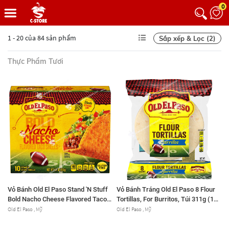
0
1 - 20 của 84 sản phẩm
Sắp xếp & Lọc (2)
Thực Phẩm Tươi
Vỏ Bánh Old El Paso Stand 'N Stuff
Vỏ Bánh Tráng Old El Paso 8 Flour
Bold Nacho Cheese Flavored Taco
Tortillas, For Burritos, Túi 311g (11
Shells, Hộp 153g (5.4 Oz.) 10 Cái
Oz.) 8 Cái
Old El Paso , Mỹ
Old El Paso , Mỹ