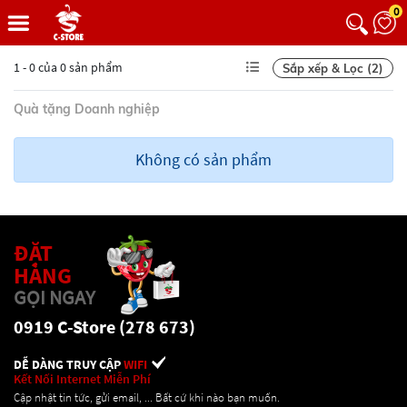
0
1 - 0 của 0 sản phẩm
Sắp xếp & Lọc (2)
Quà tặng Doanh nghiệp
Không có sản phẩm
ĐẶT
HÀNG
GỌI NGAY
0919 C-Store (278 673)
DỄ DÀNG TRUY CẬP
WIFI
Kết Nối Internet Miễn Phí
Cập nhật tin tức, gửi email, ... Bất cứ khi nào bạn muốn.