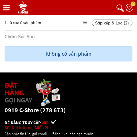
0
1 - 0 của 0 sản phẩm
Sắp xếp & Lọc (2)
Chăm Sóc Sàn
Không có sản phẩm
ĐẶT
HÀNG
GỌI NGAY
0919 C-Store (278 673)
DỄ DÀNG TRUY CẬP
WIFI
Kết Nối Internet Miễn Phí
Cập nhật tin tức, gửi email, ... Bất cứ khi nào bạn muốn.