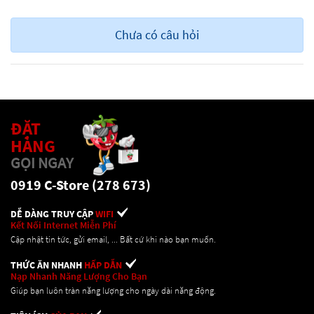
Chưa có câu hỏi
ĐẶT
HÀNG
GỌI NGAY
0919 C-Store (278 673)
DỄ DÀNG TRUY CẬP
WIFI
Kết Nối Internet Miễn Phí
Cập nhật tin tức, gửi email, ... Bất cứ khi nào bạn muốn.
THỨC ĂN NHANH
HẤP DẪN
Nạp Nhanh Năng Lượng Cho Bạn
Giúp bạn luôn tràn năng lượng cho ngày dài năng động.