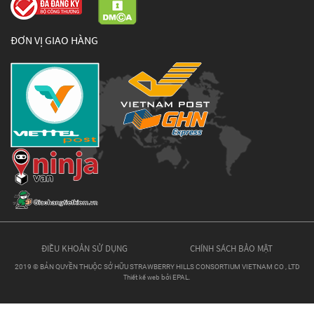
ĐƠN VỊ GIAO HÀNG
ĐIỀU KHOẢN SỬ DỤNG
CHÍNH SÁCH BẢO MẬT
2019 © BẢN QUYỀN THUỘC SỞ HỮU STRAWBERRY HILLS CONSORTIUM VIETNAM CO , LTD
Thiết kế web
bởi EPAL.