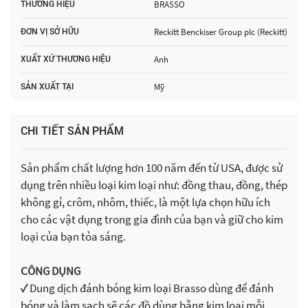
BRASSO
THƯƠNG HIỆU
Reckitt Benckiser Group plc (Reckitt)
ĐƠN VỊ SỞ HỮU
Anh
XUẤT XỨ THƯƠNG HIỆU
Mỹ
SẢN XUẤT TẠI
CHI TIẾT SẢN PHẨM
Sản phẩm chất lượng hơn 100 năm đến từ USA, được sử
dụng trên nhiều loại kim loại như: đồng thau, đồng, thép
không gỉ, crôm, nhôm, thiếc, là một lựa chọn hữu ích
cho các vật dụng trong gia đình của bạn và giữ cho kim
loại của bạn tỏa sáng.
CÔNG DỤNG
✓
Dung dịch đánh bóng kim loại Brasso dùng để đánh
bóng và làm sạch sẽ các đồ dùng bằng kim loại mỗi