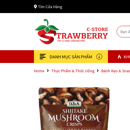
Tìm Cửa Hàng
DANH MỤC SẢN PHẨM
KH
Home
Thực Phẩm & Thức Uống
Bánh Kẹo & Sna