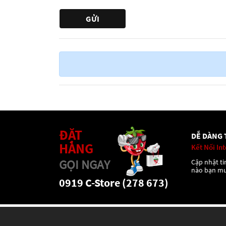
ĐẶT
DỄ DÀNG 
HÀNG
Kết Nối In
GỌI NGAY
Cập nhật tin
nào bạn m
0919 C-Store (278 673)