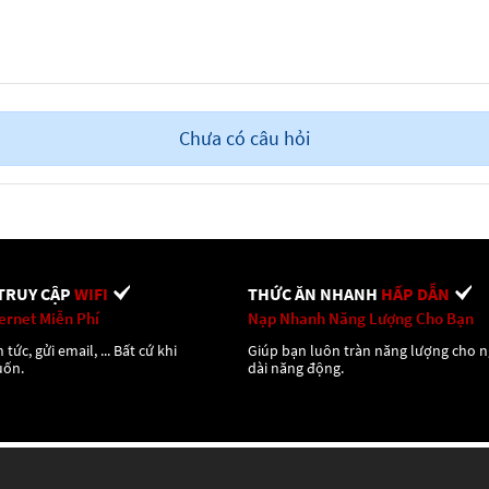
Chưa có câu hỏi
TRUY CẬP
WIFI
THỨC ĂN NHANH
HẤP DẪN
ternet Miễn Phí
Nạp Nhanh Năng Lượng Cho Bạn
 tức, gửi email, ... Bất cứ khi
Giúp bạn luôn tràn năng lượng cho 
uốn.
dài năng động.