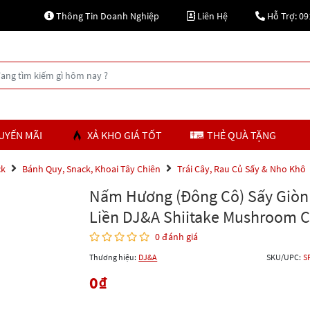
Thông Tin Doanh Nghiệp
Liên Hệ
Hỗ Trợ: 09
UYẾN MÃI
XẢ KHO GIÁ TỐT
THẺ QUÀ TẶNG
ck
Bánh Quy, Snack, Khoai Tây Chiên
Trái Cây, Rau Củ Sấy & Nho Khô
Nấm Hương (Đông Cô) Sấy Giòn
Liền DJ&A Shiitake Mushroom C
0 đánh giá
Thương hiệu:
DJ&A
SKU/UPC:
S
0
₫