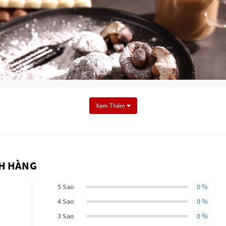
Xem Thêm
CH HÀNG
n, tiêu hóa.
5 Sao
0 %
insulin nên rất tốt cho người bị tiểu đường và những người muốn cơ thể khoẻ lại khi
4 Sao
0 %
hả năng làm giảm cholesterol trong cơ thể.
 lượng provitamin ergosterol rất cao.
3 Sao
0 %