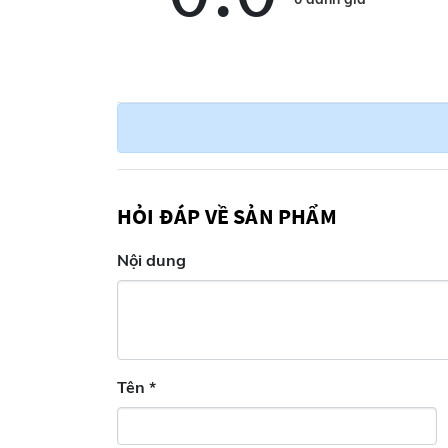
HƯỚNG DẪN SỬ DỤNG
Ăn trực tiếp ngay mà không cần qua chế biến.
BẢO QUẢN
Nơi khô ráo, thoáng mát, tránh ánh nắng trực tiếp.
HỎI ĐÁP VỀ SẢN PHẨM
Nội dung
Tên
*