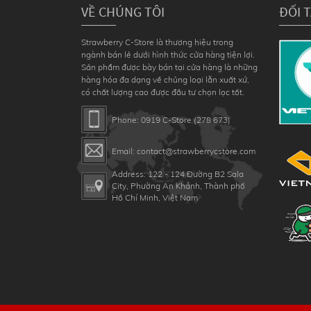
VỀ CHÚNG TÔI
ĐỐI 
Strawberry C-Store là thương hiệu trong
ngành bán lẻ dưới hình thức cửa hàng tiện lợi.
Sản phẩm được bày bán tại cửa hàng là những
hàng hóa đa dạng về chủng loại lẫn xuất xứ,
có chất lượng cao được đầu tư chọn lọc tốt.
Phone: 0919 C-Store (278 673)
Email: contact@strawberrycstore.com
Address: 122 - 124 Đường B2 Sala
City, Phường An Khánh, Thành phố
Hồ Chí Minh, Việt Nam