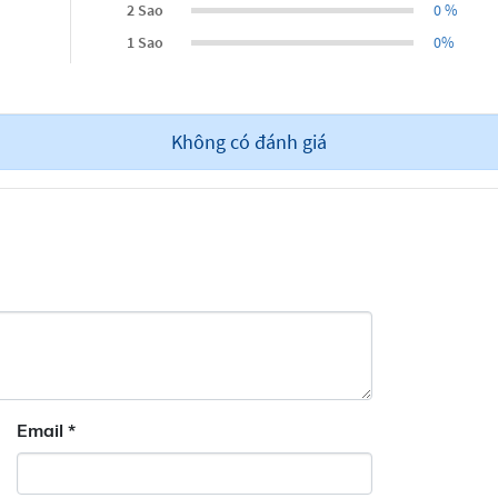
2 Sao
0 %
1 Sao
0%
Không có đánh giá
Email
*