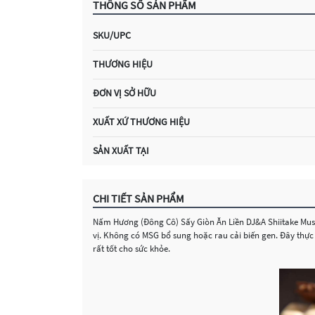
THÔNG SỐ SẢN PHẨM
SKU/UPC
THƯƠNG HIỆU
ĐƠN VỊ SỞ HỮU
XUẤT XỨ THƯƠNG HIỆU
SẢN XUẤT TẠI
CHI TIẾT SẢN PHẨM
Nấm Hương (Đông Cô) Sấy Giòn Ăn Liền DJ&A Shiitake Mus
vị. Không có MSG bổ sung hoặc rau cải biến gen. Đây thực
rất tốt cho sức khỏe.