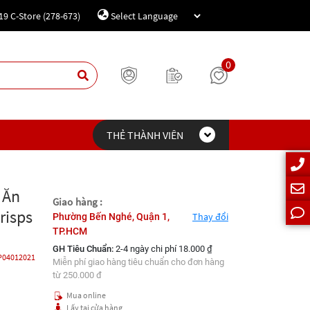
19 C-Store (278-673)
Powered by
Translate
0
THẺ THÀNH VIÊN
 Ăn
Giao hàng :
risps
Thay đổi
Phường Bến Nghé, Quận 1,
TP.HCM
GH Tiêu Chuẩn:
2-4 ngày chi phí 18.000 ₫
P04012021
Miễn phí giao hàng tiêu chuẩn cho đơn hàng
từ 250.000 đ
Mua online
Lấy tại cửa hàng