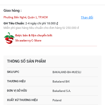
Giao hàng :
Phường Bến Nghé, Quận 1, TP.HCM
Thay đổi
GH Tiêu Chuẩn:
2-4 ngày chi phí 18.000 ₫
Miễn phí giao hàng tiêu chuẩn cho đơn hàng từ 250.000 đ
Được bán & Vận chuyển bởi:
Strawberry C-Store
THÔNG SỐ SẢN PHẨM
BAKALAND-BA-MUESLI
SKU/UPC
Bakaland BA!
THƯƠNG HIỆU
Bakalland S.A.
ĐƠN VỊ SỞ HỮU
Poland
XUẤT XỨ THƯƠNG HIỆU