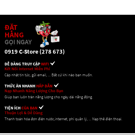
ĐẶT
HÀNG
GỌI NGAY
0919 C-Store (278 673)
DỄ DÀNG TRUY CẬP
WIFI
Kết Nối Internet Miễn Phí
Cập nhật tin tức, gửi email, ... Bất cứ khi nào bạn muốn.
THỨC ĂN NHANH
HẤP DẪN
Nạp Nhanh Năng Lượng Cho Bạn
Giúp bạn luôn tràn năng lượng cho ngày dài năng động.
TIỆN ÍCH
CỦA BẠN
Thuận Lợi & Dễ Dàng
Thanh toán hóa đơn điện nước,internet, phí quản lý, ... Nạp thẻ điện thoại.