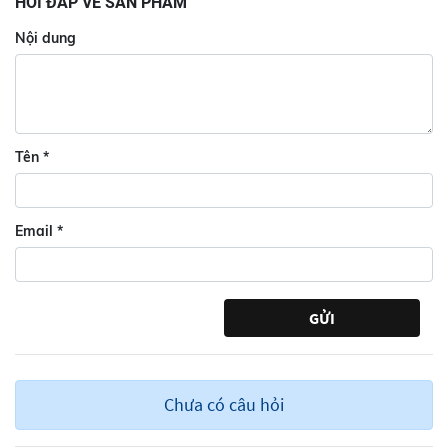
HỎI ĐÁP VỀ SẢN PHẨM
Nội dung
Tên
*
Email
*
Chưa có câu hỏi