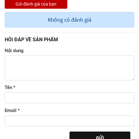
- Dùng trong mỗi bữa sáng hoặc bữa ăn nhẹ cho năng
lượng tràn đầy.
Không có đánh giá
BẢO QUẢN
Nơi khô ráo, thoáng mát, tránh ánh nắng trực tiếp.
HỎI ĐÁP VỀ SẢN PHẨM
Nội dung
Tên
*
Email
*