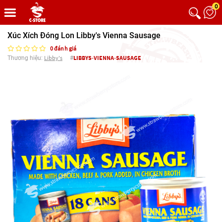
0
Xúc Xích Đóng Lon Libby's Vienna Sausage
0 đánh giá
Libby's
LIBBYS-VIENNA-SAUSAGE
Thương hiệu:
#