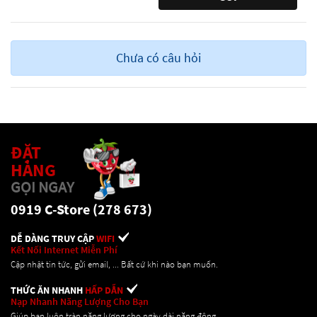
Chưa có câu hỏi
ĐẶT
HÀNG
GỌI NGAY
0919 C-Store (278 673)
DỄ DÀNG TRUY CẬP
WIFI
Kết Nối Internet Miễn Phí
Cập nhật tin tức, gửi email, ... Bất cứ khi nào bạn muốn.
THỨC ĂN NHANH
HẤP DẪN
Nạp Nhanh Năng Lượng Cho Bạn
Giúp bạn luôn tràn năng lượng cho ngày dài năng động.