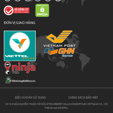
ĐƠN VỊ GIAO HÀNG
ĐIỀU KHOẢN SỬ DỤNG
CHÍNH SÁCH BẢO MẬT
2019 © BẢN QUYỀN THUỘC SỞ HỮU STRAWBERRY HILLS CONSORTIUM VIETNAM CO , LTD
Thiết kế web
bởi EPAL.