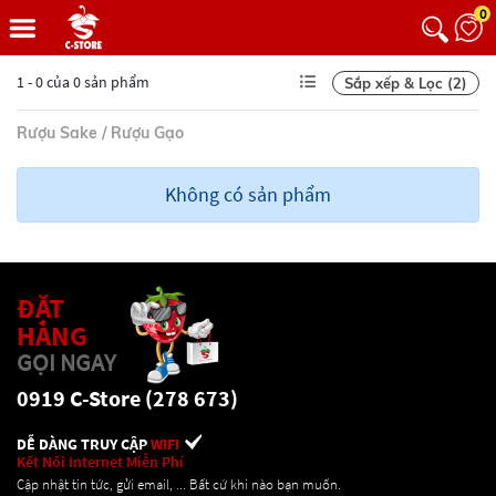
0
1 - 0 của 0 sản phẩm
Sắp xếp & Lọc (2)
Rượu Sake / Rượu Gạo
Không có sản phẩm
ĐẶT
HÀNG
GỌI NGAY
0919 C-Store (278 673)
DỄ DÀNG TRUY CẬP
WIFI
Kết Nối Internet Miễn Phí
Cập nhật tin tức, gửi email, ... Bất cứ khi nào bạn muốn.