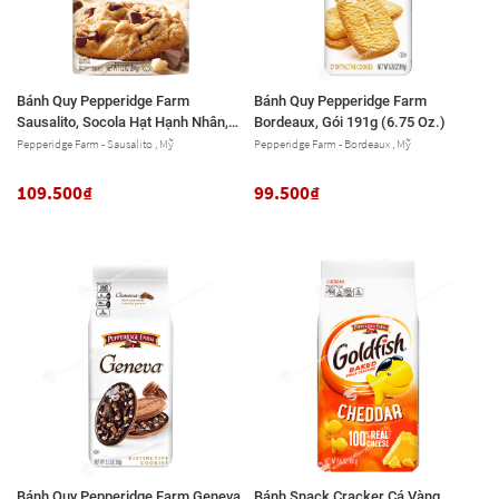
Bánh Quy Pepperidge Farm
Bánh Quy Pepperidge Farm
Sausalito, Socola Hạt Hạnh Nhân,
Bordeaux, Gói 191g (6.75 Oz.)
Gói 204g (7.2 Oz.)
Pepperidge Farm - Sausalito , Mỹ
Pepperidge Farm - Bordeaux , Mỹ
109.500₫
99.500₫
Bánh Quy Pepperidge Farm Geneva,
Bánh Snack Cracker Cá Vàng