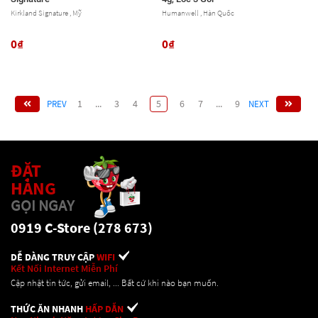
Kirkland Signature , Mỹ
Humanwell , Hàn Quốc
0₫
0₫
1
...
3
4
5
6
7
...
9
PREV
NEXT
ĐẶT
HÀNG
GỌI NGAY
0919 C-Store (278 673)
DỄ DÀNG TRUY CẬP
WIFI
Kết Nối Internet Miễn Phí
Cập nhật tin tức, gửi email, ... Bất cứ khi nào bạn muốn.
THỨC ĂN NHANH
HẤP DẪN