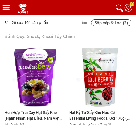
0
81 - 20 của 164 sản phẩm
Sắp xếp & Lọc (2)
Bánh Quy, Snack, Khoai Tây Chiên
Hỗn Hợp Trái Cây Hạt Sấy Khô
Hạt Kỷ Tử Sấy Khô Hữu Cơ
(Hạnh Nhân, Hạt Điều, Nam Việt
Essential Living Foods, Gói 170g (6
Quất , Chips Sữa Chua & Bắc Việt
Oz.)
WildRoots , Mỹ
Essential Living Foods , Thụy Sĩ
Quất ) Wild Roots Coastal Berry
Blend, Gói 737g (1 Lb. 10 Oz.) 26