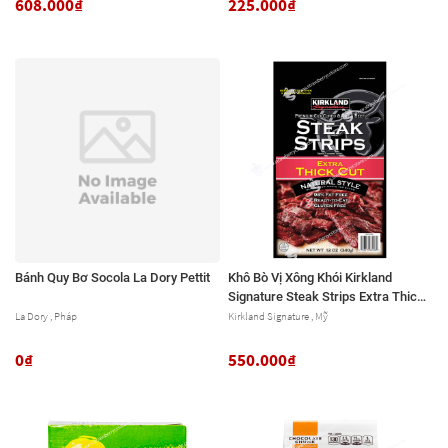
608.000₫
225.000₫
Oz.
Bánh Quy Bơ Socola La Dory Pettit
Khô Bò Vị Xông Khói Kirkland
Signature Steak Strips Extra Thick
Cut, Gói 340g (12 Oz.)
La Dory , Pháp
Kirkland Signature , Mỹ
0₫
550.000₫