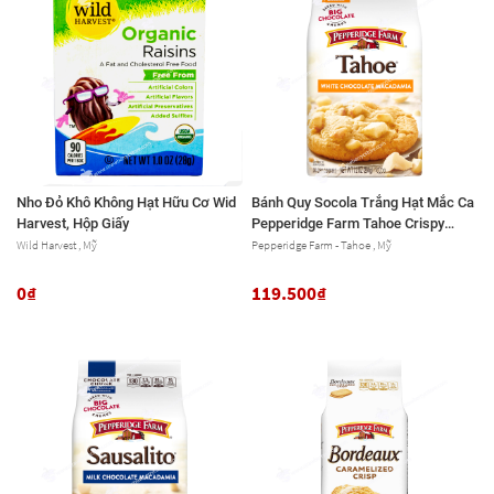
Nho Đỏ Khô Không Hạt Hữu Cơ Wid
Bánh Quy Socola Trắng Hạt Mắc Ca
Harvest, Hộp Giấy
Pepperidge Farm Tahoe Crispy
White Chocolate Macadamia
Wild Harvest , Mỹ
Pepperidge Farm - Tahoe , Mỹ
Cookies, Gói 204g (7.2 Oz.)
0₫
119.500₫