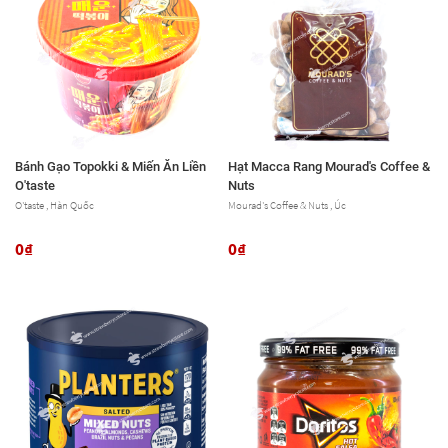
Bánh Gạo Topokki & Miến Ăn Liền
Hạt Macca Rang Mourad's Coffee &
O'taste
Nuts
O'taste , Hàn Quốc
Mourad's Coffee & Nuts , Úc
0₫
0₫