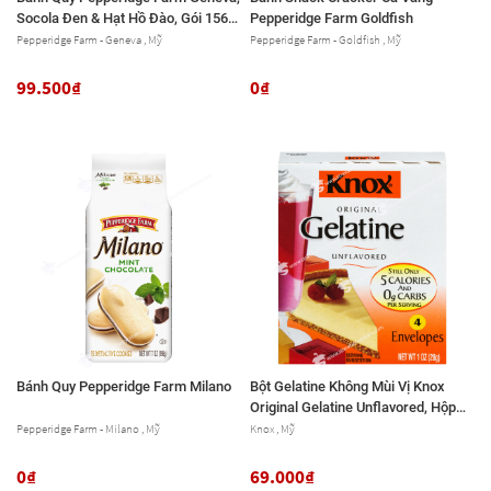
Socola Đen & Hạt Hồ Đào, Gói 156g
Pepperidge Farm Goldfish
(5.5 Oz.)
Pepperidge Farm - Geneva , Mỹ
Pepperidge Farm - Goldfish , Mỹ
99.500₫
0₫
Bánh Quy Pepperidge Farm Milano
Bột Gelatine Không Mùi Vị Knox
Original Gelatine Unflavored, Hộp
28g (1 Oz.), 4 Gói
Pepperidge Farm - Milano , Mỹ
Knox , Mỹ
0₫
69.000₫