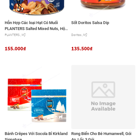
Hỗn Hợp Các loại Hạt Có Muối
Sốt Doritos Salsa Dip
PLANTERS Salted Mixed Nuts, Hộp
292g (10.3 Oz.)
PLANTERS , Mỹ
Doritos , Mỹ
155.000₫
135.500₫
Bánh Crêpes Với Socola Bỉ Kirkland
Rong Biển Cho Bé Humanwell, Gói
Signature
4g, Lốc 3 Gói