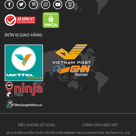
ĐƠN VỊ GIAO HÀNG
ĐIỀU KHOẢN SỬ DỤNG
CHÍNH SÁCH BẢO MẬT
2019 © BẢN QUYỀN THUỘC SỞ HỮU STRAWBERRY HILLS CONSORTIUM VIETNAM CO , LTD