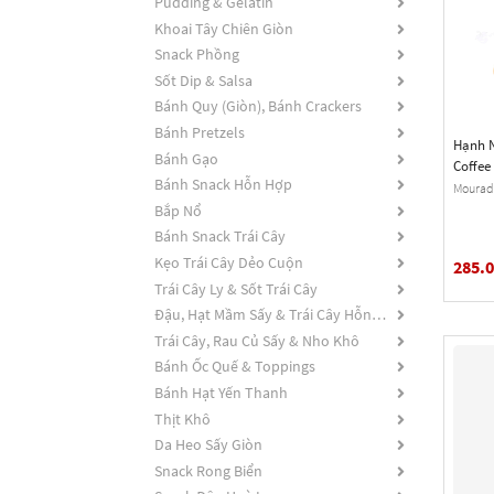
Pudding & Gelatin
Khoai Tây Chiên Giòn
Snack Phồng
Sốt Dip & Salsa
Bánh Quy (Giòn), Bánh Crackers
Bánh Pretzels
Hạnh 
Bánh Gạo
Coffee
Bánh Snack Hỗn Hợp
Mourad'
Bắp Nổ
Bánh Snack Trái Cây
Kẹo Trái Cây Dẻo Cuộn
285.
Trái Cây Ly & Sốt Trái Cây
Đậu, Hạt Mầm Sấy & Trái Cây Hỗn Hợp
Trái Cây, Rau Củ Sấy & Nho Khô
Bánh Ốc Quế & Toppings
Bánh Hạt Yến Thanh
Thịt Khô
Da Heo Sấy Giòn
Snack Rong Biển