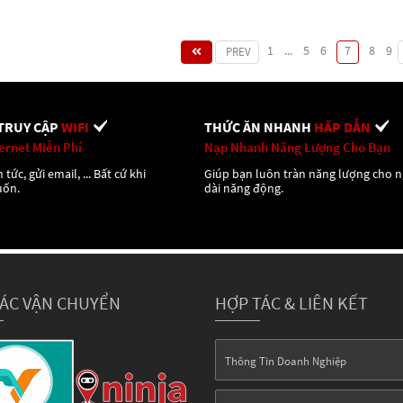
1
...
5
6
7
8
9
PREV
TRUY CẬP
WIFI
THỨC ĂN NHANH
HẤP DẪN
ternet Miễn Phí
Nạp Nhanh Năng Lượng Cho Bạn
 tức, gửi email, ... Bất cứ khi
Giúp bạn luôn tràn năng lượng cho 
uốn.
dài năng động.
TÁC VẬN CHUYỂN
HỢP TÁC & LIÊN KẾT
Thông Tin Doanh Nghiệp