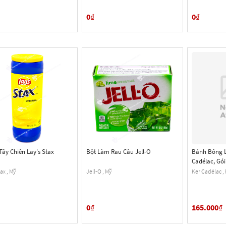
0
₫
0
₫
Tây Chiên Lay's Stax
Bột Làm Rau Câu Jell-O
Bánh Bông L
Cadélac, Gói
ax , Mỹ
Jell-O , Mỹ
Ker Cadélac ,
0
₫
165.000
₫