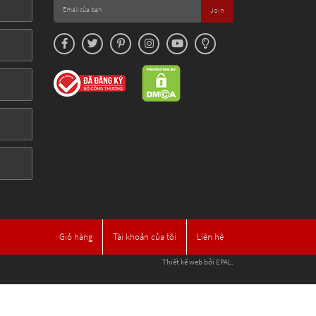
Join
Giỏ hàng
Tài khoản của tôi
Liên hệ
Thiết kế web
bởi EPAL.