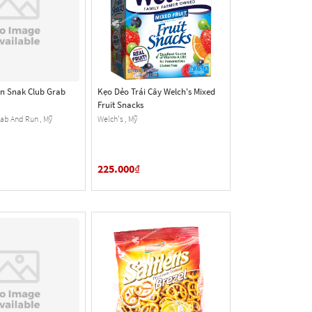
ền Snak Club Grab
Kẹo Dẻo Trái Cây Welch's Mixed
Fruit Snacks
rab And Run , Mỹ
Welch's , Mỹ
225.000
₫