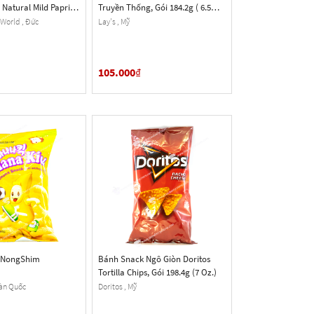
Natural Mild Paprika
Truyền Thống, Gói 184.2g ( 6.5
0g
Oz.)
World , Đức
Lay's , Mỹ
105.000
₫
 NongShim
Bánh Snack Ngô Giòn Doritos
Tortilla Chips, Gói 198.4g (7 Oz.)
àn Quốc
Doritos , Mỹ