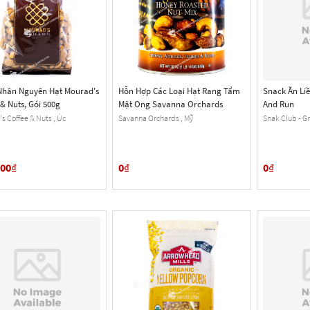
Nhân Nguyên Hạt Mourad's
Hỗn Hợp Các Loại Hạt Rang Tẩm
Snack Ăn Li
 & Nuts, Gói 500g
Mật Ong Savanna Orchards
And Run
s Coffee & Nuts , Úc
Savanna Orchards , Mỹ
Snak Club - G
000
₫
0
₫
0
₫