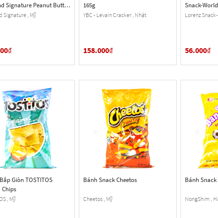
nd Signature Peanut Butter
165g
Snack-World 
Pretzel Nuggets, Hộp 1.56
Vị Ớt, Gói 10
d Signature , Mỹ
YBC - Levain Cracker , Nhật
Lorenz Snack-
b. 7 Oz.) 55 Oz.
000
₫
158.000
₫
56.000
₫
 Bắp Giòn TOSTITOS
Bánh Snack Cheetos
Bánh Snack
a Chips
OS , Mỹ
Cheetos , Mỹ
NongShim , H