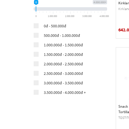
Farmer‘s Snack
0
4.000.000+
Kirkla
Filled 
Kirklan
Fruit by the Foot
Kg (3 L
0
1.000.000
2.000.000
3.000.000
4.000.000
Humanwell
0đ - 500.000đ
642.
Jell-O
500.000đ - 1.000.000đ
Ker Cadélac
1.000.000đ - 1.500.000đ
Kirkland Signature
1.500.000đ - 2.000.000đ
Knox
2.000.000đ - 2.500.000đ
La Dory
2.500.000đ - 3.000.000đ
Lay's
3.000.000đ - 3.500.000đ
Lay's Stax
3.500.000đ - 4.000.000đ +
Le Ster
Lefèvre-Utile (LU)
Snack
Tortill
LIGO Brand
TOSTIT
Lorenz Snack-World