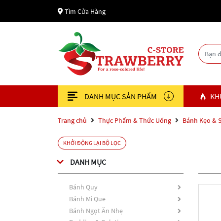
Tìm Cửa Hàng
DANH MỤC SẢN PHẨM
KH
Trang chủ
Thực Phẩm & Thức Uống
Bánh Kẹo & 
KHỞI ĐỘNG LẠI BỘ LỌC
DANH MỤC
Bánh Quy
Bánh Mì Que
Bánh Ngọt Ăn Nhẹ