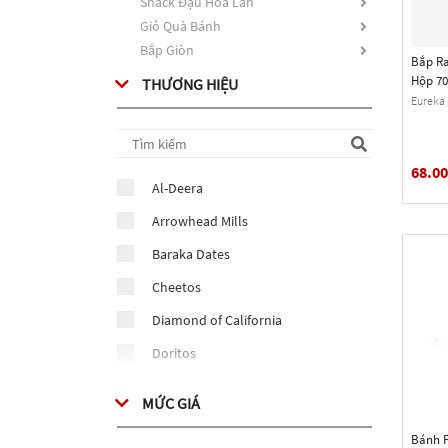
Snack Đậu Hoà Lan
Giỏ Quà Bánh
Bắp Giòn
Bắp Ra
Hộp 7
THƯƠNG HIỆU
Eureka 
68.0
Al-Deera
Arrowhead Mills
Baraka Dates
Cheetos
Diamond of California
Doritos
Essential Everyday
MỨC GIÁ
Eureka
Bánh P