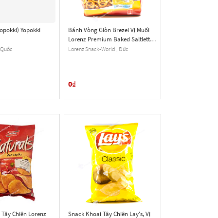
opokki) Yopokki
Bánh Vòng Giòn Brezel Vị Muối
Lorenz Premium Baked Saltletts
Brezel
 Quốc
Lorenz Snack-World , Đức
0
₫
 Tây Chiên Lorenz
Snack Khoai Tây Chiên Lay's, Vị