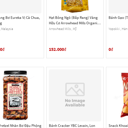
ng Bơ Eureka Vị Cà Chua,
Hạt Bỏng Ngô (Bắp Rang) Vàng
Bánh Gạo (T
0g
Hữu Cơ Arrowhead Mills Organic
Yellow Popcorn, Gói 793g (1 Lb. 12
, Malaysia
Arrowhead Mills , Mỹ
Yopokki , Hàn
Oz.) 28 Oz.
00
₫
152.000
₫
0
₫
retzel Nhân Bơ Đậu Phộng
Bánh Cracker YBC Levain, Lon
Snack Khoai