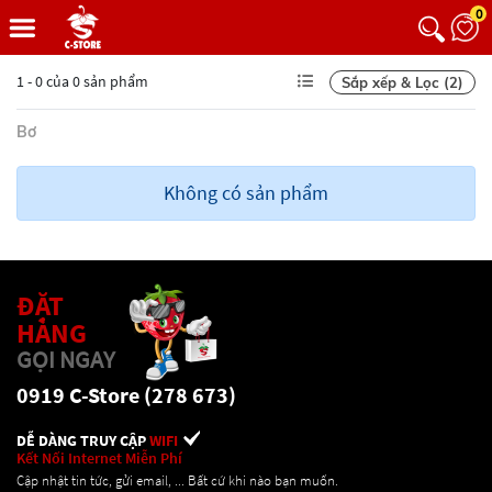
0
1 - 0 của 0 sản phẩm
Sắp xếp & Lọc (2)
Bơ
Không có sản phẩm
ĐẶT
HÀNG
GỌI NGAY
0919 C-Store (278 673)
DỄ DÀNG TRUY CẬP
WIFI
Kết Nối Internet Miễn Phí
Cập nhật tin tức, gửi email, ... Bất cứ khi nào bạn muốn.