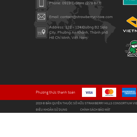
Phone: 0919 C-Store (278 673)
Email: contact@strawberrycstore.com
Address: 122 - 124 Đường B2 Sala
City, Phường An Khánh, Thành phố
Hồ Chí Minh, Việt Nam
Phương thức thanh toán
2019 © BẢN QUYỀN THUỘC SỞ HỮU STRAWBERRY HILLS CONSORTIUM VIE
ĐIỀU KHOẢN SỬ DỤNG
CHÍNH SÁCH BẢO MẬT