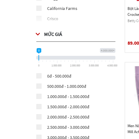
California Farms
Bột Là
Crocke
Crisco
Mix, M
Betty C
290g (1
Equal (Sweetener)
MỨC GIÁ
Bunge FarmOrigin
89.0
GOLD Medal
0
4.000.000+
McCormick
0
1.000.000
2.000.000
3.000.000
4.000.000
Monini
0đ - 500.000đ
Ocean Spray
500.000đ - 1.000.000đ
Prima
1.000.000đ - 1.500.000đ
Maseca
1.500.000đ - 2.000.000đ
Molina
2.000.000đ - 2.500.000đ
Grandma’s
Men N
2.500.000đ - 3.000.000đ
Woolworths
Mill Ac
3.000.000đ - 3.500.000đ
Oz.)