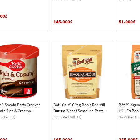
Ground, Gluten Free, Gói 624g (1
Lb. 6 Oz.) 22 Oz.
000
₫
145.000
₫
51.000
₫
ủ Socola Betty Crocker
Bột Lúa Mì Cứng Bob's Red Mill
Bột Mì Nguy
ate Rich & Creamy
Durum Wheat Semolina Pasta
Hữu Cơ Bob's
g, Hộp 453g (16 Oz.) 1 Lb.
Flour, Gói 680g (1 Lb. 8 Oz.) 24 Oz.
Ground Orga
rocker , Mỹ
Bob's Red Mill , Mỹ
Bob's Red Mill
Pastry Flour,
Lb.
000
₫
165.000
₫
345.000
₫