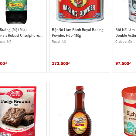
 Đường (Mật Mía)
Bột Nở Làm Bánh Royal Baking
Bột Nở Làm 
a's Robust Unsulphured
Powder, Hộp 450g
Double Acti
s, Hũ 355 mL (12 Fl. Oz.)
Hộp 227g (8 
’s , Mỹ
Royal , Mỹ
Clabber Girl ,
500
₫
172.500
₫
97.500
₫