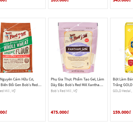
 Nguyên Cám Hữu Cơ,
Phụ Gia Thực Phẩm Tạo Gel, Làm
Bột Làm Bán
Biến Đổi Gen Bob's Red
Dày Đặc Bob's Red Mill Xanthan
Trắng GOLD 
00% Stone Ground Organic
Gum Powder, Gói 227g (8 Oz.)
Bread Flour, 
ed Mill , Mỹ
Bob's Red Mill , Mỹ
GOLD Medal ,
Wheat Flour, Gói 2.27 Kg
Vàng
) 5 Lb.
000
₫
475.000
₫
159.000
₫