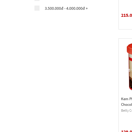
Woolworths Essentials
3.500.000đ - 4.000.000đ +
Jiffy
215.
Slenda
Country Kitchen
Clabber Girl
Royal
Kem Ph
Chocol
Frostin
Betty C
129.