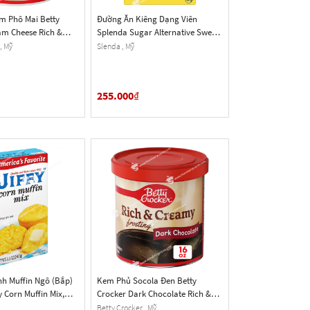
 Phô Mai Betty
Đường Ăn Kiêng Dạng Viên
am Cheese Rich &
Splenda Sugar Alternative Sweet
ing, Hộp 453g (16
Minis, Hộp 300 Viên (16.5g)
, Mỹ
Slenda , Mỹ
255.000
₫
h Muffin Ngô (Bắp)
Kem Phủ Socola Đen Betty
y Corn Muffin Mix,
Crocker Dark Chocolate Rich &
5 Oz.)
Creamy Frosting, Hộp 453g (16
Betty Crocker , Mỹ