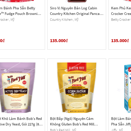
m Bánh Pha Sẵn Betty
Siro Vị Nguyên Bản Log Cabin
Kem Phủ Kem
r™ Fudge Pouch Brownie
Country Kitchen Original Pancake
Crocker Cre
ade With Dutch Cocoa, Gói
Syrup, Chai 710 mL (24 Oz.)
Creamy Frost
rocker , Mỹ
Country Kitchen , Mỹ
Betty Crocker 
0.25 Oz.)
Oz.)
00
₫
135.000
₫
135.000
₫
ở Khô Làm Bánh Bob's Red
Bột Bắp (Ngô) Nguyên Cám
Bột Làm Bán
tive Dry Yeast, Gói 227g (8
Không Gluten Bob's Red Mill
Pha Sẵn Jiff
Whole Grain Corn Flour, Stone
Hộp 240g (8.
Bob's Red Mill , Mỹ
Jiffy , Mỹ