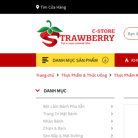
Tìm Cửa Hàng
DANH MỤC SẢN PHẨM
KH
Trang chủ
Thực Phẩm & Thức Uống
Thực Phẩm 
DANH MỤC
Bột Làm Bánh Pha Sẵn
Trang Trí Mặt Bánh
Nhân Bánh
Chips & Bars
Siro Bắp & Mật Đường