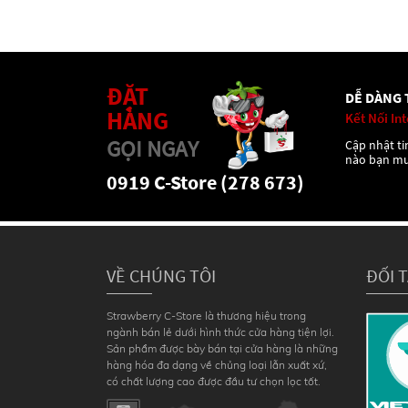
ĐẶT
DỄ DÀNG 
HÀNG
Kết Nối In
GỌI NGAY
Cập nhật tin
nào bạn m
0919 C-Store (278 673)
VỀ CHÚNG TÔI
ĐỐI 
Strawberry C-Store là thương hiệu trong
ngành bán lẻ dưới hình thức cửa hàng tiện lợi.
Sản phẩm được bày bán tại cửa hàng là những
hàng hóa đa dạng về chủng loại lẫn xuất xứ,
có chất lượng cao được đầu tư chọn lọc tốt.