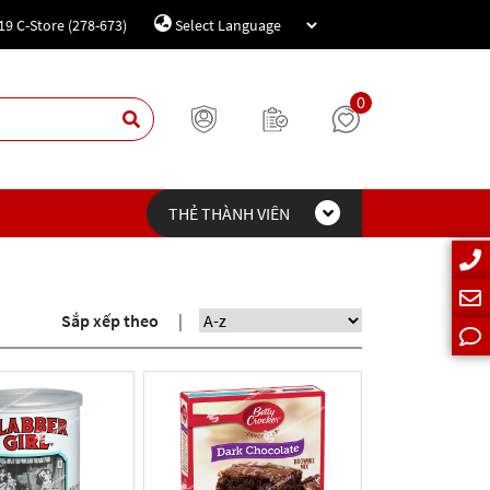
19 C-Store (278-673)
Powered by
Translate
0
THẺ THÀNH VIÊN
Sắp xếp theo
|