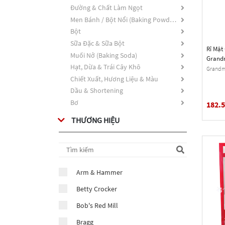
Đường & Chất Làm Ngọt
Men Bánh / Bột Nổi (Baking Powder)
Bột
Sữa Đặc & Sữa Bột
Rỉ Mật
Muối Nở (Baking Soda)
Grandm
Hạt, Dừa & Trái Cây Khô
Molasse
Grandma
Chiết Xuất, Hương Liệu & Màu
Dầu & Shortening
Bơ
182.
THƯƠNG HIỆU
Arm & Hammer
Betty Crocker
Bob's Red Mill
Bragg