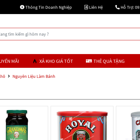
Thông Tin Doanh Nghiệp
Liên Hệ
Hỗ Trợ: 09
UYẾN MÃI
XẢ KHO GIÁ TỐT
THẺ QUÀ TẶNG
Khô
Nguyên Liệu Làm Bánh