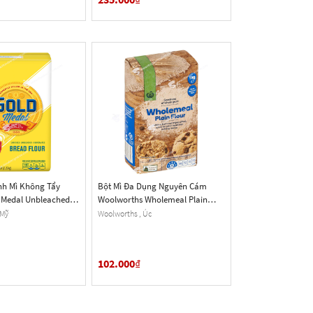
h Mì Không Tẩy
Bột Mì Đa Dụng Nguyên Cám
Medal Unbleached
Woolworths Wholemeal Plain
Bịch 2.26 Kg (5 Lb.) -
Flour, Túi 1 Kg
 Mỹ
Woolworths , Úc
102.000
₫