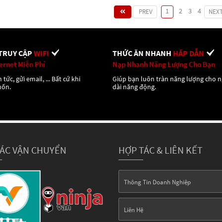
1
2
3
4
PREV
NEX
TRUY CẬP
WIFI
THỨC ĂN NHANH
HẤP DẪN
ternet Miễn Phí
Nạp Nhanh Năng Lượng Cho Bạn
 tức, gửi email, ... Bất cứ khi
Giúp bạn luôn tràn năng lượng cho 
uốn.
dài năng động.
TÁC VẬN CHUYỂN
HỢP TÁC & LIÊN KẾT
Thông Tin Doanh Nghiệp
Liên Hệ