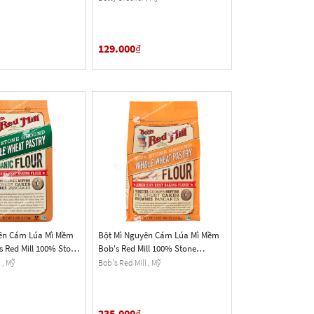
Oz.) 1 Lb.
129.000
₫
ên Cám Lúa Mì Mềm
Bột Mì Nguyên Cám Lúa Mì Mềm
 Red Mill 100% Stone
Bob's Red Mill 100% Stone
nic Whole Wheat
Ground Whole Wheat Pastry
 , Mỹ
Bob's Red Mill , Mỹ
 Gói 2.27 Kg (80 Oz.) 5
Flour, Gói 2.27 Kg (80 Oz.) 5 Lb.
235.000
₫