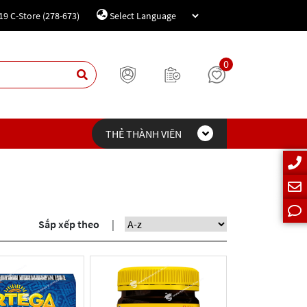
19 C-Store (278-673)
Powered by
Translate
0
THẺ THÀNH VIÊN
Sắp xếp theo
|