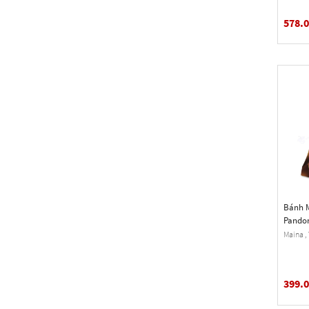
578.
Bánh M
Pandor
(26.45 
Maina , 
399.