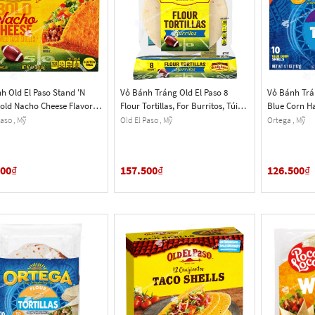
h Old El Paso Stand 'N
Vỏ Bánh Tráng Old El Paso 8
Vỏ Bánh Trá
Bold Nacho Cheese Flavored
Flour Tortillas, For Burritos, Túi
Blue Corn Ha
ells, Hộp 153g (5.4 Oz.) 10
311g (11 Oz.) 8 Cái
117g (4.1 Oz.
aso , Mỹ
Old El Paso , Mỹ
Ortega , Mỹ
500
₫
157.500
₫
126.500
₫