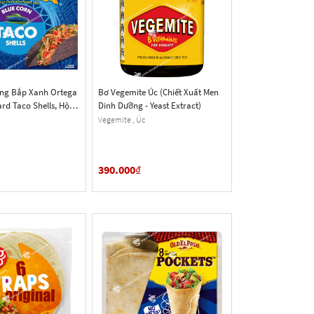
ng Bắp Xanh Ortega
Bơ Vegemite Úc (Chiết Xuất Men
rd Taco Shells, Hộp
Dinh Dưỡng - Yeast Extract)
) 10 Cái
Vegemite , Úc
390.000
₫