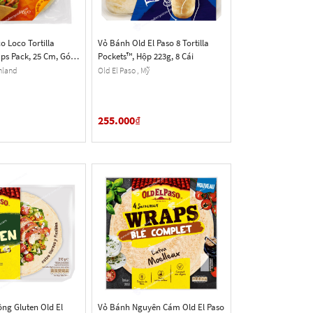
 Loco Tortilla
Vỏ Bánh Old El Paso 8 Tortilla
ps Pack, 25 Cm, Gói
Pockets™, Hộp 223g, 8 Cái
inland
Old El Paso , Mỹ
255.000
₫
ng Gluten Old El
Vỏ Bánh Nguyên Cám Old El Paso