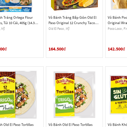
h Tráng Ortega Flour
Vỏ Bánh Tráng Bắp Giòn Old El
Vỏ Bánh Poco
as, Túi 10 Cái, 405g (14.3
Paso Original 12 Crunchy Taco
Original Wra
Shells Corn, Hộp 156g, 12 Cái
370g, 6 Cái
, Mỹ
Old El Paso , Mỹ
Poco Loco , F
500
₫
164.500
₫
142.500
₫
h Old El Paso Tortillas
Vỏ Bánh Old El Paso Tortillas
Vỏ Bánh Khô