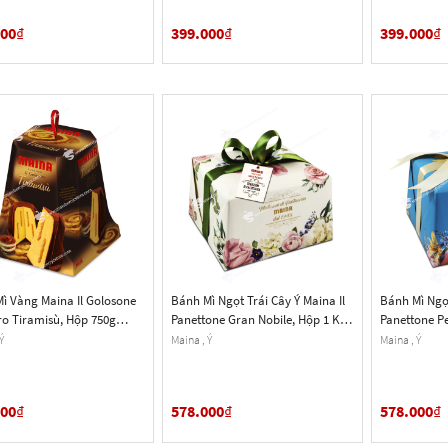
000
₫
399.000
₫
399.000
₫
ì Vàng Maina Il Golosone
Bánh Mì Ngọt Trái Cây Ý Maina Il
Bánh Mì Ngọt
o Tiramisù, Hộp 750g
Panettone Gran Nobile, Hộp 1 Kg
Panettone Pe
Oz.)
(35.27 Oz.)
1 Kg (35.27 O
Ý
Maina , Ý
Maina , Ý
000
₫
578.000
₫
578.000
₫