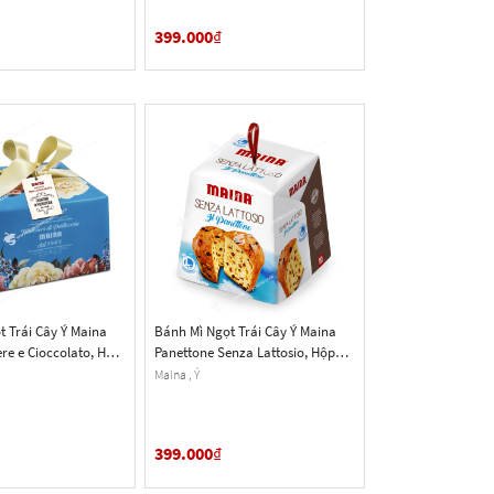
399.000
₫
 Trái Cây Ý Maina
Bánh Mì Ngọt Trái Cây Ý Maina
re e Cioccolato, Hộp
Panettone Senza Lattosio, Hộp
z.)
750g (26.45 Oz.)
Maina , Ý
399.000
₫