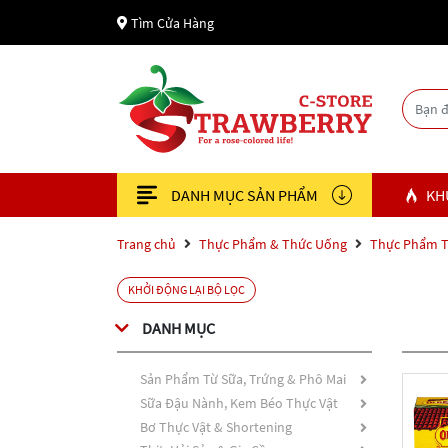
Tìm Cửa Hàng
DANH MỤC SẢN PHẨM
KH
Trang chủ
Thực Phẩm & Thức Uống
Thực Phẩm T
KHỞI ĐỘNG LẠI BỘ LỌC
DANH MỤC
Sản Phẩm Từ Sữa, Trứng & Phô Mai
Sữa Đậu Nành, Kem Béo Thực Vật
Bơ Thực Vật & Shortening