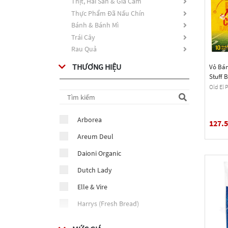
Thịt, Hải Sản & Gia Cầm
Thực Phẩm Đã Nấu Chín
Bánh & Bánh Mì
Trái Cây
Rau Quả
THƯƠNG HIỆU
Vỏ Bán
Stuff 
Taco Sh
Old El P
Cái
Arborea
127.
Areum Deul
Daioni Organic
Dutch Lady
Elle & Vire
Harrys (Fresh Bread)
Harvey Fresh