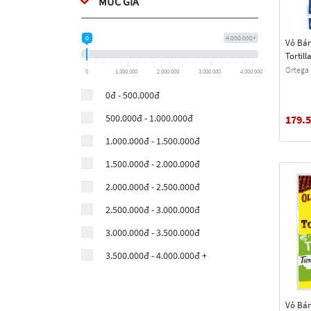
MỨC GIÁ
Helio
Horizon Organic
0
4.000.000+
Vỏ Bán
Tortill
Nutella Ferrero
Oz.)
Ortega 
0
1.000.000
2.000.000
3.000.000
4.000.000
Old El Paso
0đ - 500.000đ
Organic Valley
500.000đ - 1.000.000đ
179.
Organic Valley - Balance
1.000.000đ - 1.500.000đ
Organic Valley - Good To Go
1.500.000đ - 2.000.000đ
Organic Valley - Stringles
2.000.000đ - 2.500.000đ
Président
2.500.000đ - 3.000.000đ
Vinamilk
3.000.000đ - 3.500.000đ
Vinamit
3.500.000đ - 4.000.000đ +
Sanitarium So Good
Organic Valley - Grassmilk
Vỏ Bán
Granarolo