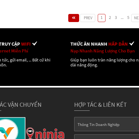
1
2
3
...
5
PREV
NE
TRUY CẬP
WIFI
THỨC ĂN NHANH
HẤP DẪN
ternet Miễn Phí
Nạp Nhanh Năng Lượng Cho Bạn
 tức, gửi email, ... Bất cứ khi
Giúp bạn luôn tràn năng lượng cho 
uốn.
dài năng động.
TÁC VẬN CHUYỂN
HỢP TÁC & LIÊN KẾT
Thông Tin Doanh Nghiệp