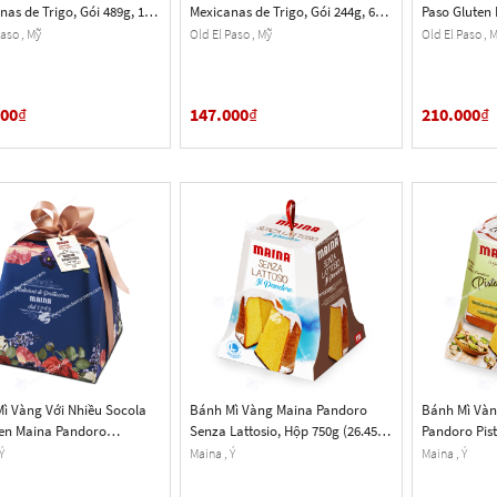
nas de Trigo, Gói 489g, 12
Mexicanas de Trigo, Gói 244g, 6
Paso Gluten F
Cái
216g, 6 Cái
aso , Mỹ
Old El Paso , Mỹ
Old El Paso , 
500
₫
147.000
₫
210.000
₫
ì Vàng Với Nhiều Socola
Bánh Mì Vàng Maina Pandoro
Bánh Mì Vàn
en Maina Pandoro
Senza Lattosio, Hộp 750g (26.45
Pandoro Pis
lato, Hộp 1 Kg (35.27 Oz.)
Oz.)
(26.45 Oz.)
Ý
Maina , Ý
Maina , Ý