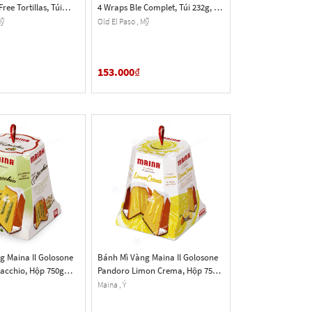
ree Tortillas, Túi
4 Wraps Ble Complet, Túi 232g, 4
Cái
Mỹ
Old El Paso , Mỹ
153.000
₫
g Maina Il Golosone
Bánh Mì Vàng Maina Il Golosone
tacchio, Hộp 750g
Pandoro Limon Crema, Hộp 750g
(26.45 Oz.)
Maina , Ý