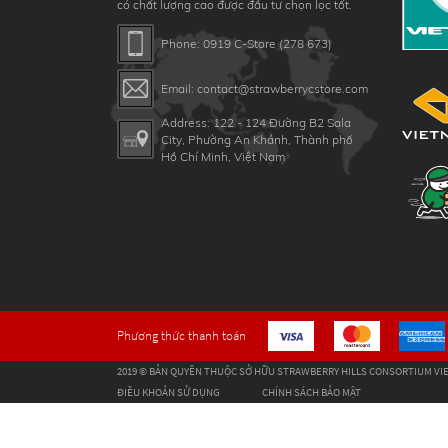
có chất lượng cao được đầu tư chọn lọc tốt.
Phone: 0919 C-Store (278 673)
Email: contact@strawberrycstore.com
Address: 122 - 124 Đường B2 Sala
City, Phường An Khánh, Thành phố
Hồ Chí Minh, Việt Nam
Phương thức thanh toán
2019 © BẢN QUYỀN THUỘC SỞ HỮU STRAWBERRY HILLS CONSORTIUM VIE
ĐIỀU KHOẢN SỬ DỤNG
CHÍNH SÁCH BẢO MẬT