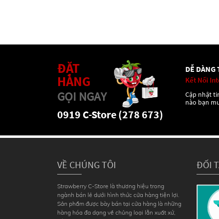
ĐẶT
DỄ DÀNG 
HÀNG
Kết Nối In
GỌI NGAY
Cập nhật tin
nào bạn m
0919 C-Store (278 673)
VỀ CHÚNG TÔI
ĐỐI 
Strawberry C-Store là thương hiệu trong
ngành bán lẻ dưới hình thức cửa hàng tiện lợi.
Sản phẩm được bày bán tại cửa hàng là những
hàng hóa đa dạng về chủng loại lẫn xuất xứ,