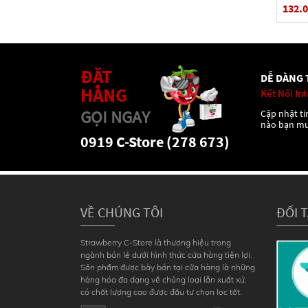
132.
ĐẶT
DỄ DÀNG 
HÀNG
Kết Nối In
GỌI NGAY
Cập nhật tin
nào bạn m
0919 C-Store (278 673)
VỀ CHÚNG TÔI
ĐỐI 
Strawberry C-Store là thương hiệu trong
ngành bán lẻ dưới hình thức cửa hàng tiện lợi.
Sản phẩm được bày bán tại cửa hàng là những
hàng hóa đa dạng về chủng loại lẫn xuất xứ,
có chất lượng cao được đầu tư chọn lọc tốt.