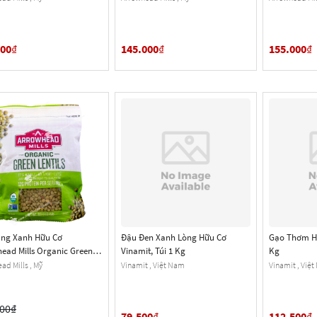
z.) 24 Oz.
000
₫
145.000
₫
155.000
₫
ăng Xanh Hữu Cơ
Đậu Đen Xanh Lòng Hữu Cơ
Gạo Thơm Hữ
ead Mills Organic Green
Vinamit, Túi 1 Kg
Kg
, Gói 453g (1 Lb.) 16 Oz.
ad Mills , Mỹ
Vinamit , Việt Nam
Vinamit , Việ
000
₫
79.500
₫
112.500
₫