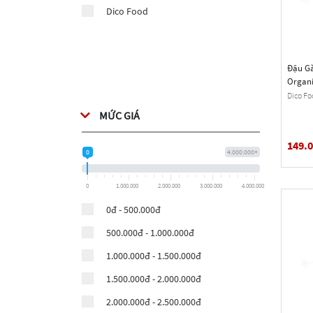
Dico Food
Đậu Gà
Organi
Beans,
Dico Fo
MỨC GIÁ
149.
0
4.000.000+
0
1.000.000
2.000.000
3.000.000
4.000.000
0đ - 500.000đ
500.000đ - 1.000.000đ
1.000.000đ - 1.500.000đ
1.500.000đ - 2.000.000đ
2.000.000đ - 2.500.000đ