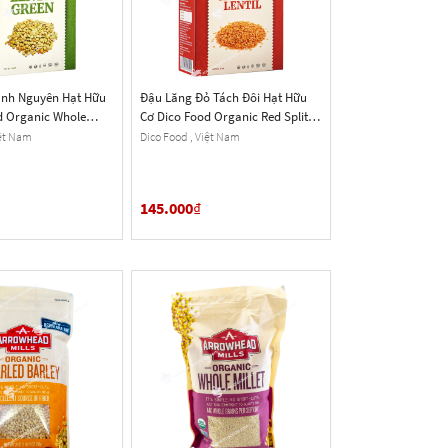
nh Nguyên Hạt Hữu
Đậu Lăng Đỏ Tách Đôi Hạt Hữu
d Organic Whole
Cơ Dico Food Organic Red Split
s, Hộp 453g (16 Oz.)
Lentils, Hộp 453g (16 Oz.)
iệt Nam
Dico Food , Việt Nam
145.000
₫