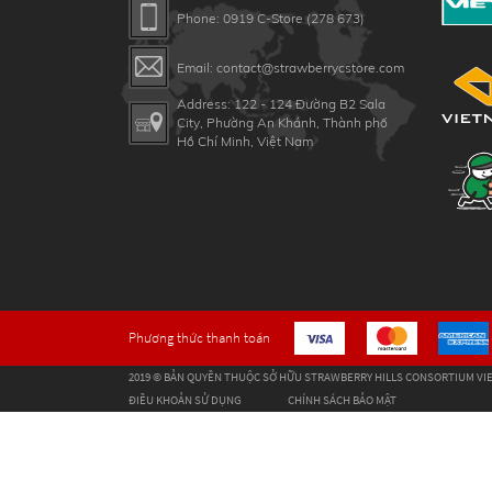
Phone: 0919 C-Store (278 673)
Email: contact@strawberrycstore.com
Address: 122 - 124 Đường B2 Sala
City, Phường An Khánh, Thành phố
Hồ Chí Minh, Việt Nam
Phương thức thanh toán
2019 © BẢN QUYỀN THUỘC SỞ HỮU STRAWBERRY HILLS CONSORTIUM VIE
ĐIỀU KHOẢN SỬ DỤNG
CHÍNH SÁCH BẢO MẬT