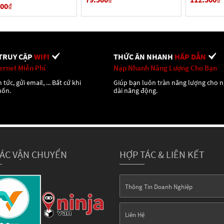
000
₫
TRUY CẬP
WIFI
THỨC ĂN NHANH
HẤP DẪN
ternet Miễn Phí
Nạp Nhanh Năng Lượng Cho Bạn
 tức, gửi email, ... Bất cứ khi
Giúp bạn luôn tràn năng lượng cho 
uốn.
dài năng động.
TÁC VẬN CHUYỂN
HỢP TÁC & LIÊN KẾT
Thông Tin Doanh Nghiệp
Liên Hệ