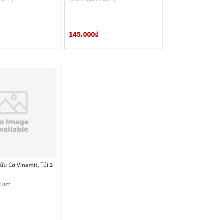
145.000
₫
u Cơ Vinamit, Túi 2
t Nam