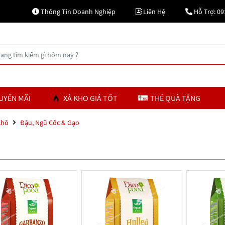
Thông Tin Doanh Nghiệp
Liên Hệ
Hỗ Trợ: 09
UYẾN MÃI
XẢ KHO GIÁ TỐT
THẺ QUÀ TẶNG
Khô
Đậu, Ngũ Cốc & Gạo