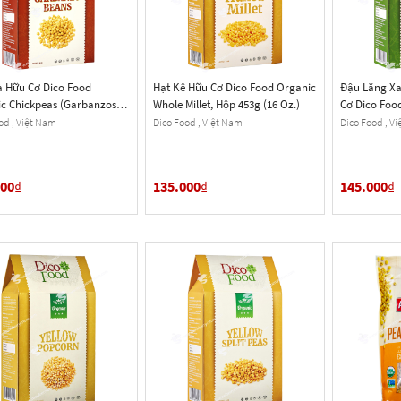
 Hữu Cơ Dico Food
Hạt Kê Hữu Cơ Dico Food Organic
Đậu Lăng Xa
c Chickpeas (Garbanzos)
Whole Millet, Hộp 453g (16 Oz.)
Cơ Dico Foo
 Hộp 453g (16 Oz.)
Green Lentil
od , Việt Nam
Dico Food , Việt Nam
Dico Food , V
000
₫
135.000
₫
145.000
₫