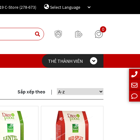
19 C-Store (278-673)
Powered by
Translate
0
THẺ THÀNH VIÊN
Sắp xếp theo
|