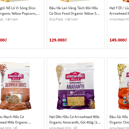
gô) Nổ Lò Vi Sóng Dico
Đậu Hà Lan Vàng Tách Đôi Hữu
Hạt Ý Dĩ / L
rganic Yellow Popcorn,
Cơ Dico Food Organic Yellow Split
Arrowhead M
3g (16 Oz.)
Peas, Hộp 453g (16 Oz.)
Barley, Gói 7
od , Việt Nam
Dico Food , Việt Nam
Arrowhead Mill
Oz.
000
₫
129.000
₫
145.000
₫
ều Mạch Hữu Cơ
Hạt Dền Hữu Cơ Arrowhead Mills
Đậu Gà Hữu 
ead Mills Organic
Organic Amaranth, Gói 453g (1
Organic Chi
eat Groats, Gói 680g (1
Lb.) 16 Oz.
Gói 453g (1 L
ad Mills , Mỹ
Arrowhead Mills , Mỹ
Arrowhead Mill