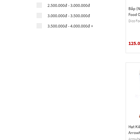
2.500.000đ - 3.000.000đ
Bắp (N
Food O
3.000.000đ - 3.500.000đ
Hộp 45
Dico Fo
3.500.000đ - 4.000.000đ +
125.
Hạt Ki
Arrowh
Buckwh
Arrowhe